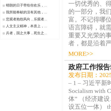
一切优秀的、
晴朗的日子带给你欢乐，...
的一部分，我
我所能奉献的没有其他，...
富。不记得哪位
悲观者抱怨风向，乐观者...
语言障碍，就
人文主义精神，本质上，...
兵者，国之大事，死生之...
重要又光荣的
者，都是沿着严复
MORE>>
政府工作报告
发布日期：2025
– 1 – 习近平新
Socialism with 
体” （经济建
设五位一体） the “fiv